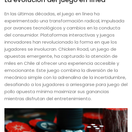
En las últimas décadas, el juego en línea ha
experimentado una transformación radical, impulsada
por avances tecnológicos y cambios en la conducta
del consumidor. Plataformas interactivas y juegos
innovadores han revolucionado la forma en que los
jugadores se involucran. Chicken Road, un juego de
apuestas emergente, ha capturado la atención de
miles en Chile al ofrecer una experiencia accesible y
emocionante. Este juego combina la diversión de la
mecánica simple con la adrenalina de la incertidumbre,
desafiando a los jugadores a arriesgarse para juego del
pollo apuesta mínima maximizar sus ganancias
mientras disfrutan del entretenimiento.