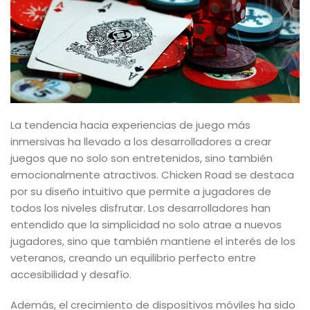
La tendencia hacia experiencias de juego más
inmersivas ha llevado a los desarrolladores a crear
juegos que no solo son entretenidos, sino también
emocionalmente atractivos. Chicken Road se destaca
por su diseño intuitivo que permite a jugadores de
todos los niveles disfrutar. Los desarrolladores han
entendido que la simplicidad no solo atrae a nuevos
jugadores, sino que también mantiene el interés de los
veteranos, creando un equilibrio perfecto entre
accesibilidad y desafío.
Además, el crecimiento de dispositivos móviles ha sido