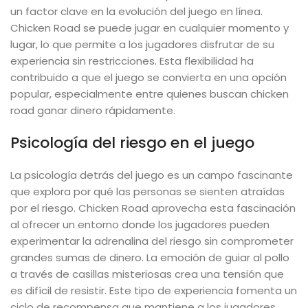
un factor clave en la evolución del juego en línea.
Chicken Road se puede jugar en cualquier momento y
lugar, lo que permite a los jugadores disfrutar de su
experiencia sin restricciones. Esta flexibilidad ha
contribuido a que el juego se convierta en una opción
popular, especialmente entre quienes buscan chicken
road ganar dinero rápidamente.
Psicología del riesgo en el juego
La psicología detrás del juego es un campo fascinante
que explora por qué las personas se sienten atraídas
por el riesgo. Chicken Road aprovecha esta fascinación
al ofrecer un entorno donde los jugadores pueden
experimentar la adrenalina del riesgo sin comprometer
grandes sumas de dinero. La emoción de guiar al pollo
a través de casillas misteriosas crea una tensión que
es difícil de resistir. Este tipo de experiencia fomenta un
ciclo de recompensa que mantiene a los jugadores