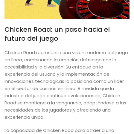
Chicken Road: un paso hacia el
futuro del juego
Chicken Road representa una visión moderna del juego
en línea, combinando la emoción del riesgo con la
accesibilidad y la diversión. Su enfoque en la
experiencia del usuario y la implementación de
innovaciones tecnológicas lo posiciona como un líder
en el sector de casinos en línea. A medida que la
industria del juego continúa evolucionando, Chicken
Road se mantiene a la vanguardia, adaptándose a las
necesidades de los jugadores y ofreciendo una
experiencia única.
La capacidad de Chicken Road para atraer a una