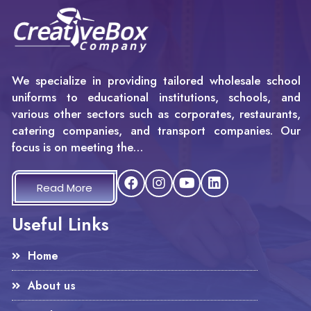
We specialize in providing tailored wholesale school
uniforms to educational institutions, schools, and
various other sectors such as corporates, restaurants,
catering companies, and transport companies. Our
focus is on meeting the…
Read More
Useful Links
Home
About us