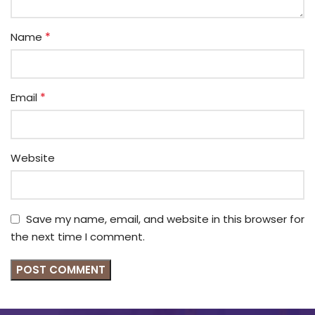
*
Name
*
Email
Website
Save my name, email, and website in this browser for
the next time I comment.